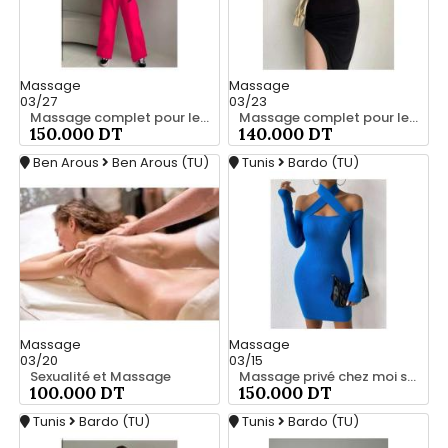
Massage
Massage
03/27
03/23
Massage complet pour les hommes srd à bardo srd 55066248
Massage complet pour les hommes srd 55066248
150.000 DT
140.000 DT
Ben Arous
Ben Arous (TU)
Tunis
Bardo (TU)
Massage
Massage
03/20
03/15
Sexualité et Massage
Massage privé chez moi srd 55066248
100.000 DT
150.000 DT
Tunis
Bardo (TU)
Tunis
Bardo (TU)