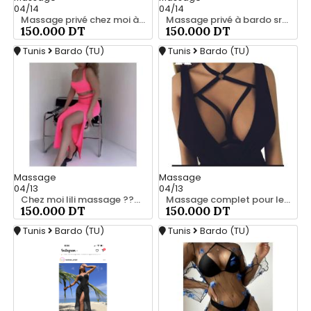
04/14
04/14
Massage privé chez moi à bardo srd 55066248
Massage privé à bardo srd 20466285
150.000 DT
150.000 DT
Tunis
Bardo (TU)
Tunis
Bardo (TU)
Massage
Massage
04/13
04/13
Chez moi lili massage ????‍♂️ complet pour les hommes srd à bardo 55066248
Massage complet pour les hommes srd à bardo 20466285
150.000 DT
150.000 DT
Tunis
Bardo (TU)
Tunis
Bardo (TU)