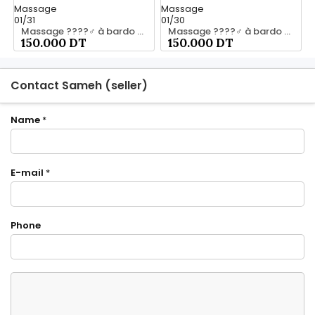
Massage
Massage
01/31
01/30
Massage ????‍♂️ à bardo srd 20466285
Massage ????‍♂️ à bardo srd chez moi 55066248
150.000 DT
150.000 DT
Contact Sameh (seller)
Name
*
E-mail
*
Phone