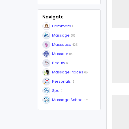
Navigate
Hammam
18
Massage
688
Masseuse
425
Masseur
114
Beauty
6
Massage Places
65
Personals
16
Spa
0
Massage Schools
2