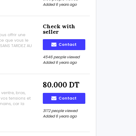
.
Added 6 years ago
Check with
seller
us offrir une
e que vous le
Contact
 SANS TARDEZ AU
4546 people viewed
Added 6 years ago
80.000 DT
 ventre, bras,
 vos tensions et
Contact
ains, car la
puis des
3172 people viewed
e efficacité et
Added 6 years ago