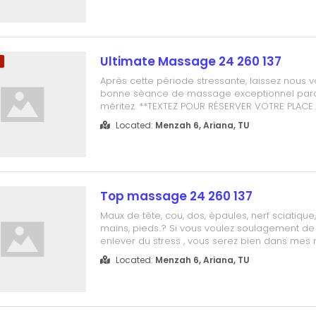
Combination, soft touch Massage, all is your c..
Ultimate Massage 24 260 137
m
Après cette période stressante, laissez nous vo
bonne sèance de massage exceptionnel parc
méritez. **TEXTEZ POUR RÉSERVER VOTRE PLACE
24 260 137 (Amel)
Located:
Menzah 6, Ariana, TU
Top massage 24 260 137
Maux de tête, cou, dos, épaules, nerf sciatique,
mains, pieds..? Si vous voulez soulagement de
enlever du stress , vous serez bien dans mes m
massothérapie est ma vocation et passion de
Located:
Menzah 6, Ariana, TU
années et je vous offre un excellent mixte entr
relaxation, sur mesur...