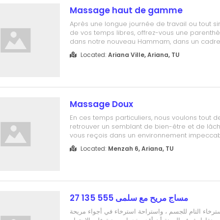
Massage haut de gamme
Après une longue journée de travail ou tout s
de vos temps libres, offrez-vous une parenth
dans notre nouveau Hammam, dans un cadre
une ambiance ZEN, avec ou sans rendez-vous
Located:
Ariana Ville, Ariana, TU
sont adaptés à vos goûts
Massage Doux
En ces temps particuliers, nous voulons tout
retrouver un semblant de bien-être et de lâche
vous reçois dans un environnement impeccab
en confort qu'en hygiène. Le bien-être peut p
Located:
Menzah 6, Ariana, TU
bon massage... MAIS il existe massage et massa
ne pas tenter un VRAI massage ? V...
مساج مريح مع سلمى 555 135 27
استرخاء التام للجسم ، واستراحة استرخاء في أجواء مريحة