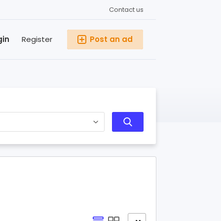
Contact us
gin
Register
Post an ad