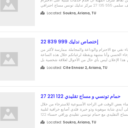
من نقاط شرف المهنة أن أقدم خدمات مبنية على الاحترام
 تدليك تونس مساج احترافي
Located:
Soukra, Ariana, TU
إختصاص تدليك 999 839 22
 نقي مع الاحترام والوداعة والمجاملة. ممارسة لأكثر من
رخاء الحسي وأنا منتبهة ويقظة لرغباتكم خلال هذه الساعة
م. هذا الإعلان ليس بأي حال من الأحوال لعلاقة شخصية بل
تدليك مع احترام للجميع منى 999 839 22 مركز تدليك تونس مساج
Located:
Cite Ennasr 2, Ariana, TU
احترافي
حمام تونسي و مساج تقليدي 122 221 27
ضاء بعض الوقت في الراحة الأسبوعية للاسترخاء من خلال
 أيدي شابة موهوبة وذو خبرة. فلدي أصابع خرافية لتلبية
رغباتك بخدمة المساج التقليدي مع حمام تونسي تقليدي وراقي حسناء 122
221 27 مركز تدليك تونس مساج احترافي
Located:
Soukra, Ariana, TU