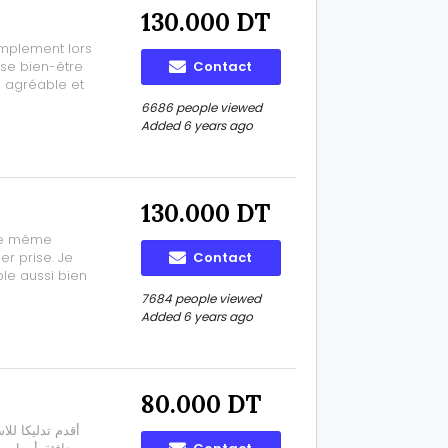
130.000 DT
implement lors
èse bien-être
Contact
 agréable et
. Les massages
6686 people viewed
Added 6 years ago
130.000 DT
 de même
r prise. Je
Contact
le aussi bien
asser par un
7684 people viewed
ge.... Pourquoi
Added 6 years ago
80.000 DT
أقدم تدليكا لل