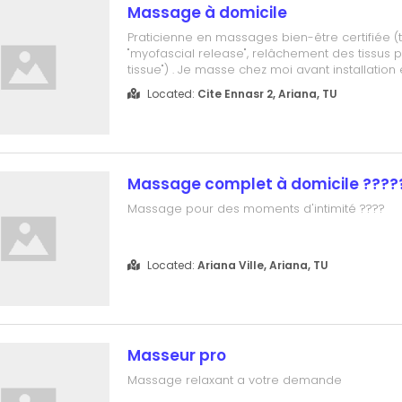
Massage à domicile
Praticienne en massages bien-être certifiée 
"myofascial release", relâchement des tissus 
tissue") . Je masse chez moi avant installation 
C’est en musique et ça dure 1h30 environ
Located:
Cite Ennasr 2, Ariana, TU
Massage complet à domicile ????
Massage pour des moments d'intimité ????
Located:
Ariana Ville, Ariana, TU
Masseur pro
Massage relaxant a votre demande