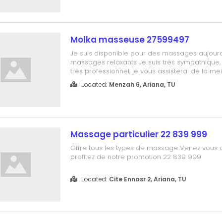
Molka masseuse 27599497
Je suis disponible pour des massages aujourd
massages relaxants Je suis très sympathique,
très professionnel, je vous assisterai de la me
possible vous aurez un massage phénoména
Located:
Menzah 6, Ariana, TU
27599497
Massage particulier 22 839 999
Offre tous les types de massage Venez vous 
profitez de notre promotion 22 839 999
Located:
Cite Ennasr 2, Ariana, TU