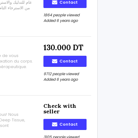
عام للتدليك والاست
Contact
من الاسترخاء التا
1864 people viewed
Added 6 years ago
130.000 DT
se de vous
axation du corps.
Contact
hérapeutique.
s tensions
9712 people viewed
rez vous un
Added 6 years ago
Check with
seller
ous! Nous
Deep Tissue,
Contact
sont
 détente pour
Tissue, Shiatsu
3105 people viewed