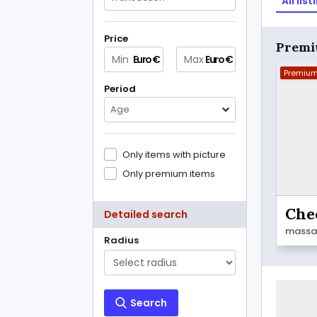
All list
Price
Premi
Euro €
Euro €
Premiu
Period
Age
Only items with picture
Only premium items
Che
Detailed search
Radius
Search