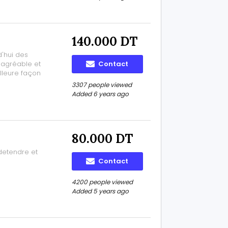
140.000 DT
'hui des
 agréable et
Contact
illeure façon
l Samar
3307 people viewed
Added 6 years ago
80.000 DT
detendre et
Contact
4200 people viewed
Added 5 years ago