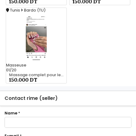
150.000 DT
150.000 DT
Tunis
Bardo (TU)
Masseuse
01/20
Massage complet pour les hommes srd 20466285
150.000 DT
Contact rime (seller)
Name
*
E-mail
*