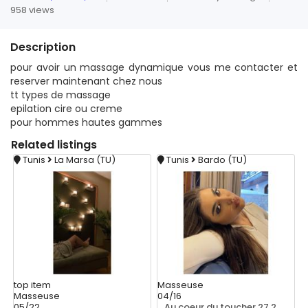
958 views
Description
pour avoir un massage dynamique vous me contacter et
reserver maintenant chez nous
tt types de massage
epilation cire ou creme
pour hommes hautes gammes
Related
listings
Tunis
La Marsa (TU)
Tunis
Bardo (TU)
top
item
Masseuse
Masseuse
04/16
05/22
Au coeur du toucher 27 221 122