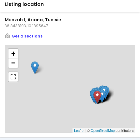
Listing location
Menzah 1, Ariana, Tunisie
36.8438193, 10.1895647
Get directions
+
−
Leaflet
| ©
OpenStreetMap
contributors