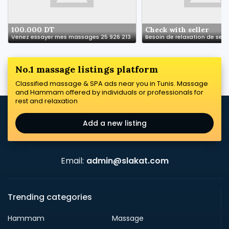
100.000 DT
Check with seller
Venez essayer mes massages 25 926 213
No.1 massage listings platform
Classified massage & SPA ads near you in Tunis. Massage
and Hammam offered by individuals or professionals for
rest and relaxation
Add a new listing
Email:
admin@slakat.com
Trending categories
Hammam
Massage