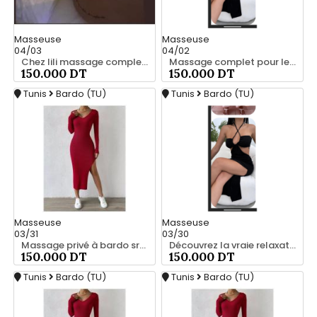
Masseuse
Masseuse
04/03
04/02
Chez lili massage complet a bardo srd 55066248
Massage complet pour les hommes srd 55066248
150.000 DT
150.000 DT
Tunis
Bardo (TU)
Tunis
Bardo (TU)
Masseuse
Masseuse
03/31
03/30
Massage privé à bardo srd 55066248
Découvrez la vraie relaxation pour les hommes srd à bardo 20466285
150.000 DT
150.000 DT
Tunis
Bardo (TU)
Tunis
Bardo (TU)