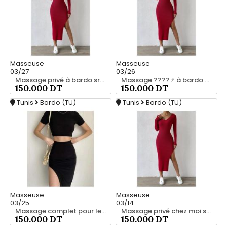
Masseuse
Masseuse
03/27
03/26
Massage privé à bardo srd 20466285
Massage ????‍♂️ à bardo srd chez moi 55066248
150.000 DT
150.000 DT
Tunis
Bardo (TU)
Tunis
Bardo (TU)
Masseuse
Masseuse
03/25
03/14
Massage complet pour les hommes srd 20466285
Massage privé chez moi srd 55066248
150.000 DT
150.000 DT