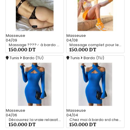
Masseuse
Masseuse
04/09
04/08
Massage ????‍♂️ à bardo srd chez moi privé 55066248
Massage complet pour les hommes srd chez moi à bardo 55066248
150.000 DT
150.000 DT
Tunis
Bardo (TU)
Tunis
Bardo (TU)
Masseuse
Masseuse
04/06
04/04
Découvrez la vraie relaxation pour les hommes srd 20466285
Chez moi à bardo srd chez moi 55066248
150.000 DT
150.000 DT