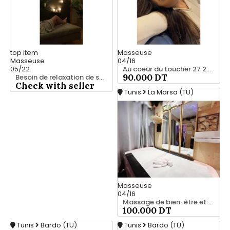
top
item
Masseuse
Masseuse
04/16
05/22
Au coeur du toucher 27 221 122
90.000 DT
Besoin de relaxation de se vider la tête ? 28 635 347
Check with seller
Tunis
La Marsa (TU)
Masseuse
04/16
Massage de bien-être et confort 25 926 213
100.000 DT
Tunis
Bardo (TU)
Tunis
Bardo (TU)