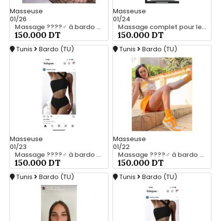
Masseuse
Masseuse
01/26
01/24
Massage ????‍♂️ à bardo srd chez moi 20466285
Massage complet pour les hommes srd a bardo 55066248
150.000 DT
150.000 DT
Tunis
Bardo (TU)
Tunis
Bardo (TU)
Masseuse
Masseuse
01/23
01/22
Massage ????‍♂️ à bardo srd 55066248
Massage ????‍♂️ à bardo srd 20466285
150.000 DT
150.000 DT
Tunis
Bardo (TU)
Tunis
Bardo (TU)