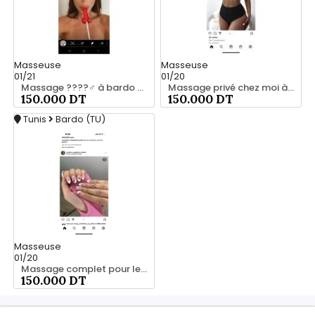
Masseuse
Masseuse
01/21
01/20
Massage ????‍♂️ à bardo srd 55066248
Massage privé chez moi à bardo55066248
150.000 DT
150.000 DT
Tunis
Bardo (TU)
Masseuse
01/20
Massage complet pour les hommes srd 20466285
150.000 DT