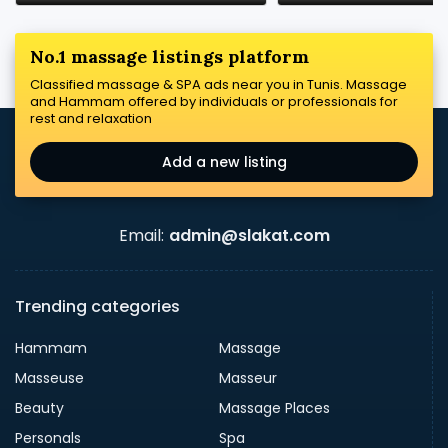
No.1 massage listings platform
Classified massage & SPA ads near you in Tunis. Massage
and Hammam offered by individuals or professionals for
rest and relaxation
Add a new listing
Email:
admin@slakat.com
Trending categories
Hammam
Massage
Masseuse
Masseur
Beauty
Massage Places
Personals
Spa