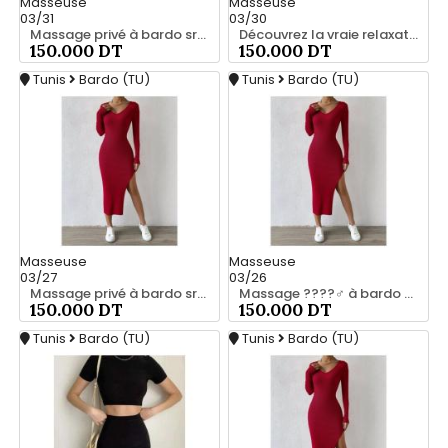
Masseuse
Masseuse
03/31
03/30
Massage privé à bardo srd 55066248
Découvrez la vraie relaxation pour les hommes srd à bardo 20466285
150.000 DT
150.000 DT
Tunis
Bardo (TU)
Tunis
Bardo (TU)
Masseuse
Masseuse
03/27
03/26
Massage privé à bardo srd 20466285
Massage ????‍♂️ à bardo srd chez moi 55066248
150.000 DT
150.000 DT
Tunis
Bardo (TU)
Tunis
Bardo (TU)