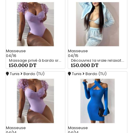
Masseuse
Masseuse
04/16
04/15
Massage privé à bardo srd 55066248
Découvrez la vraie relaxation pour les hommes srd à bardo 55066248
150.000 DT
150.000 DT
Tunis
Bardo (TU)
Tunis
Bardo (TU)
Masseuse
Masseuse
04/14
04/14