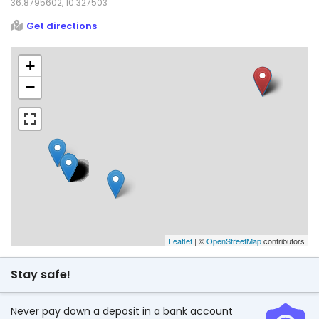
36.8795602, 10.327503
Get directions
+
−
Leaflet
| ©
OpenStreetMap
contributors
Stay safe!
Never pay down a deposit in a bank account