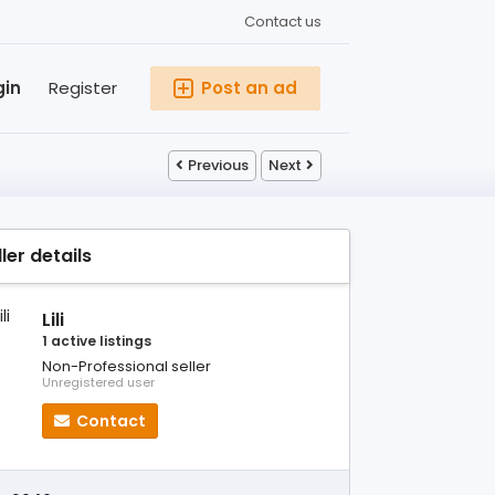
Contact us
gin
Register
Post an ad
Previous
Next
ller details
Lili
1 active listings
Non-Professional seller
Unregistered user
Contact