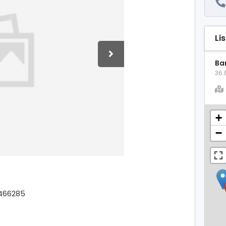
Li
Bar
36.
+
−
0466285