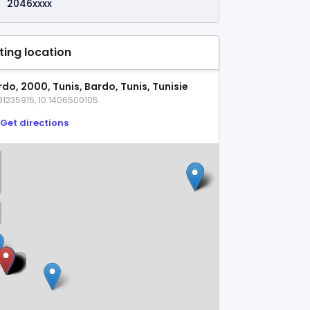
2046xxxx
sting location
do, 2000, Tunis, Bardo, Tunis, Tunisie
81235915, 10.1406500105
Get directions