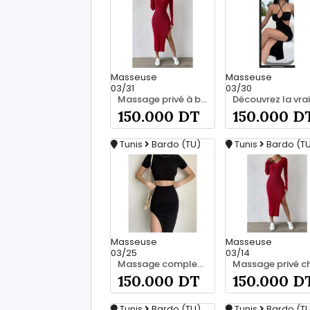
Masseuse
Masseuse
03/31
03/30
Massage privé à bardo srd 55066248
150.000 DT
150.000 D
Tunis
Bardo (TU)
Tunis
Bardo (T
Masseuse
Masseuse
03/25
03/14
Massage complet pour les hommes srd 20466285
150.000 DT
150.000 D
Tunis
Bardo (TU)
Tunis
Bardo (T