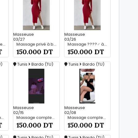
Masseuse
Masseuse
03/27
03/26
Découvrez la vraie relaxation pour les hommes srd à bardo 20466285
Massage privé à bardo srd 20466285
Massage ????‍♂️ à bardo srd chez moi 55066248
T
150.000 DT
150.000 DT
U)
Tunis
Bardo (TU)
Tunis
Bardo (TU)
Masseuse
Masseuse
02/15
02/08
Massage privé chez moi srd 55066248
Massage complet pour les hommes srd à bardo 55066248
Massage complet pour les hommes srd 55066248
T
150.000 DT
150.000 DT
U)
Tunis
Bardo (TU)
Tunis
Bardo (TU)