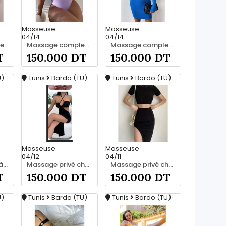
Masseuse
Masseuse
04/14
04/14
Découvrez la vraie relaxation pour les hommes srd à bardo 55066248
Massage complet pour les hommes srd à bardo
Massage complet pour les hommes srd à bardo 56066248
T
150.000 DT
150.000 DT
U)
Tunis
Bardo (TU)
Tunis
Bardo (TU)
Masseuse
Masseuse
04/12
04/11
Massage ????‍♂️ à bardo srd 20466285
Massage privé chez moi à bardo srd 20466285
Massage privé chez moi à bardo srd 20466285
T
150.000 DT
150.000 DT
U)
Tunis
Bardo (TU)
Tunis
Bardo (TU)