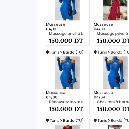
Masseuse
Masseuse
04/10
04/09
Massage privé à bardo srd chez moi 55066248
150.000 DT
150.000 D
Tunis
Bardo (TU)
Tunis
Bardo (T
Masseuse
Masseuse
04/06
04/04
Découvrez la vraie relaxation pour les hommes srd 20466285
150.000 DT
150.000 D
Tunis
Bardo (TU)
Tunis
Bardo (T