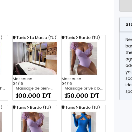
St
U)
Tunis
La Marsa (TU)
Tunis
Bardo (TU)
Nev
ba
the
agr
ad
you
sc
Masseuse
Masseuse
04/16
04/16
ide
Au coeur du toucher 27 221 122
Massage de bien-être et confort 25 926 213
Massage privé à bardo srd 55066248
sp
100.000 DT
150.000 DT
U)
Tunis
Bardo (TU)
Tunis
Bardo (TU)