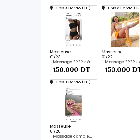
Tunis
Bardo (TU)
Tunis
Bardo (T
Masseuse
Masseuse
01/23
01/22
Massage ????‍♂️ à bardo srd 55066248
150.000 DT
150.000 D
Tunis
Bardo (TU)
Masseuse
01/20
Massage complet pour les hommes srd 20466285