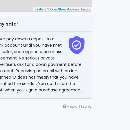
Leaflet
| ©
OpenStreetMap
contributors
ay safe!
er pay down a deposit in a
nk account until you have met
 seller, seen signed a purchase
eement. No serious private
vertisers ask for a down payment before
 meet. Receiving an email with an in-
anned ID does not mean that you have
ntified the sender. You do this on the
ot, when you sign a purchase agreement.
Report listing