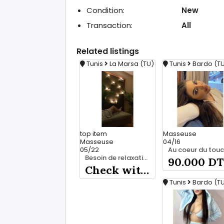
Condition:
New
Transaction:
All
Related
listings
Tunis
La Marsa (TU)
Tunis
Bardo (T
top
item
Masseuse
Masseuse
04/16
05/22
Besoin de relaxation de se vider la tête ? 28 635 347
90.000 DT
Check with seller
Tunis
Bardo (T