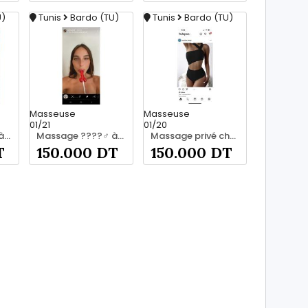
U)
Tunis
Bardo (TU)
Tunis
Bardo (TU)
Masseuse
Masseuse
01/21
01/20
Massage ????‍♂️ à bardo srd 20466285
Massage ????‍♂️ à bardo srd 55066248
Massage privé chez moi à bardo55066248
T
150.000 DT
150.000 DT