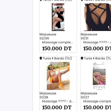
Masseuse
Masseuse
02/06
01/31
Massage complet pour les hommes srd chez moi 55066248
150.000 DT
150.000 D
Tunis
Bardo (TU)
Tunis
Bardo (T
Masseuse
Masseuse
01/28
01/27
Massage ????‍♂️ à bardo srd 20466285
150.000 DT
150.000 D