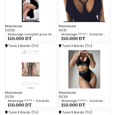
Masseuse
Masseuse
02/06
01/31
Massage complet pour les hommes srd chez moi 55066248
Massage ????‍♂️ à bardo srd 55066248
150.000 DT
150.000 DT
Tunis
Bardo (TU)
Tunis
Bardo (TU)
Masseuse
Masseuse
01/30
01/29
Massage ????‍♂️ à bardo srd 20466285
Massage ????‍♂️ à bardo srd chez moi 55066248
150.000 DT
150.000 DT
Tunis
Bardo (TU)
Tunis
Bardo (TU)