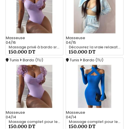
Masseuse
Masseuse
04/16
04/15
Massage privé à bardo srd 55066248
Découvrez la vraie relaxation pour les hommes srd à bardo 55066248
150.000 DT
150.000 DT
Tunis
Bardo (TU)
Tunis
Bardo (TU)
Masseuse
Masseuse
04/14
04/14
Massage complet pour les hommes srd à bardo
Massage complet pour les hommes srd à bardo 56066248
150.000 DT
150.000 DT