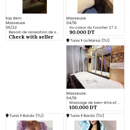
top
item
Masseuse
Masseuse
04/16
05/22
Au coeur du toucher 27 221 122
90.000 DT
Besoin de relaxation de se vider la tête ? 28 635 347
Check with seller
Tunis
La Marsa (TU)
Masseuse
04/16
Massage de bien-être et confort 25 926 213
100.000 DT
Tunis
Bardo (TU)
Tunis
Bardo (TU)