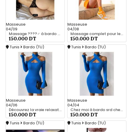
Masseuse
Masseuse
04/09
04/08
Massage ????‍♂️ à bardo srd chez moi privé 55066248
Massage complet pour les hommes srd chez moi à bardo 55066248
150.000 DT
150.000 DT
Tunis
Bardo (TU)
Tunis
Bardo (TU)
Masseuse
Masseuse
04/06
04/04
Découvrez la vraie relaxation pour les hommes srd 20466285
Chez moi à bardo srd chez moi 55066248
150.000 DT
150.000 DT
Tunis
Bardo (TU)
Tunis
Bardo (TU)