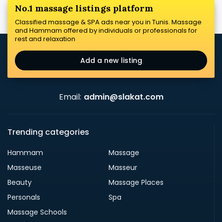
No.1 massage listings platform
Classified massage & SPA ads near you in Tunis. Massage
and Hammam offered by individuals or professionals for
rest and relaxation
Add a new listing
Email:
admin@slakat.com
Trending categories
Hammam
Massage
Masseuse
Masseur
Beauty
Massage Places
Personals
Spa
Massage Schools