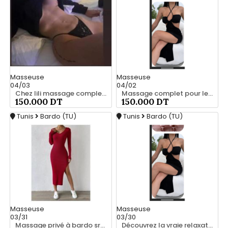
Masseuse
Masseuse
04/03
04/02
Chez lili massage complet a bardo srd 55066248
Massage complet pour les hommes srd 55066248
150.000 DT
150.000 DT
Tunis
Bardo (TU)
Tunis
Bardo (TU)
Masseuse
Masseuse
03/31
03/30
Massage privé à bardo srd 55066248
Découvrez la vraie relaxation pour les hommes srd à bardo 20466285