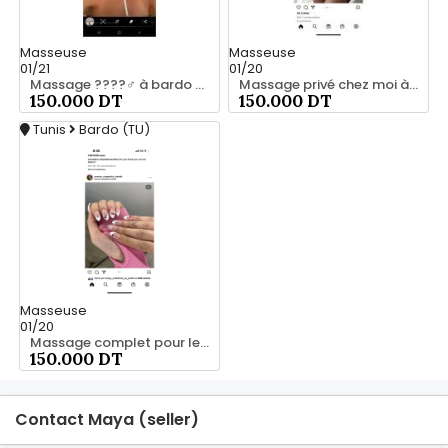
Masseuse
Masseuse
01/21
01/20
Massage ????‍♂️ à bardo srd 55066248
Massage privé chez moi à bardo55066248
150.000 DT
150.000 DT
Tunis
Bardo (TU)
Masseuse
01/20
Massage complet pour les hommes srd 20466285
150.000 DT
Contact Maya (seller)