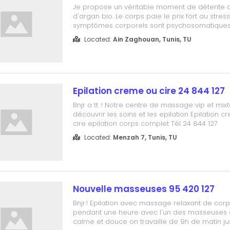
Je propose un véritable moment de détente av
d'argan bio. Le corps paie le prix fort au stre
symptômes corporels sont psychosomatiques
une "souffrance" physique et émotionnelle. Par
Located:
Ain Zaghouan, Tunis, TU
bien" s'inscrit dans une démarche de "mieux-êt
invite à découvrir ou re-d...
Epilation creme ou cire 24 844 127
Bnjr a tt .! Notre centre de massage vip et mixt
découvrir les soins et les epilation Epilation c
cire epilation corps complet Tél 24 844 127
Located:
Menzah 7, Tunis, TU
Nouvelle masseuses 95 420 127
Bnjr.! Epilation avec massage relaxant de cor
pendant une heure avec l'un des masseuses 
calme et douce on travaille de 9h de matin ju