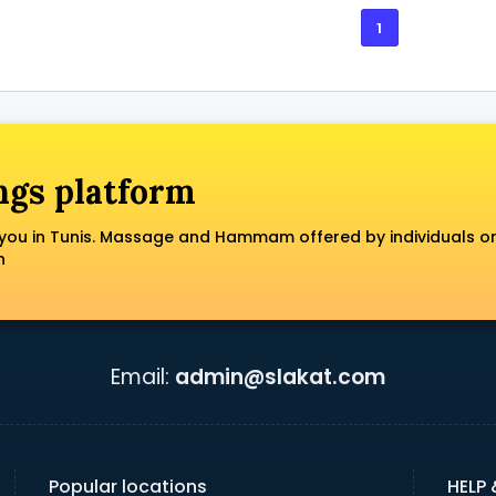
1
ngs platform
you in Tunis. Massage and Hammam offered by individuals o
n
Email:
admin@slakat.com
Popular locations
HELP