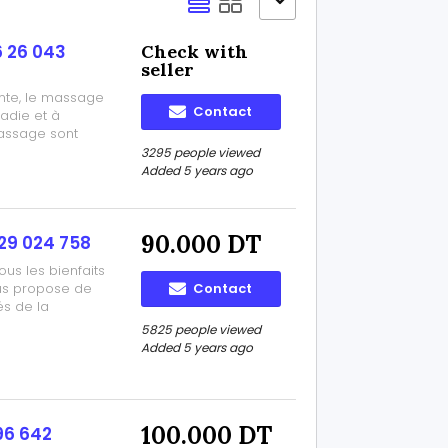
6 26 043
Check with
seller
nte, le massage
Contact
ladie et à
massage sont
es douleurs et
3295 people viewed
s redonne la
Added 5 years ago
90.000 DT
 29 024 758
ous les bienfaits
ous propose de
Contact
és de la
r le stress, les
5825 people viewed
ore pour
Added 5 years ago
100.000 DT
96 642