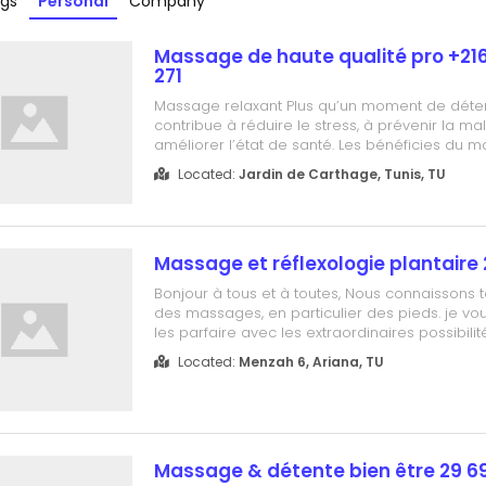
ngs
Personal
Company
Massage de haute qualité pro +21
271
Massage relaxant Plus qu’un moment de déte
contribue à réduire le stress, à prévenir la ma
améliorer l’état de santé. Les bénéficies du 
clairement établis et vous aident à atténuer: l
Located:
Jardin de Carthage, Tunis, TU
tension musculaires le stress, l’anxiété et vou
confiance en soi les pro...
Massage et réflexologie plantaire
Bonjour à tous et à toutes, Nous connaissons t
des massages, en particulier des pieds. je v
les parfaire avec les extraordinaires possibilit
réflexologie plantaire. Que ce soit pour diminue
Located:
Menzah 6, Ariana, TU
angoisses, les émotions débordantes ou enc
atténuer des douleurs te...
Massage & détente bien être 29 6