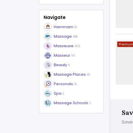
Navigate
Hammam
18
Massage
688
Premiu
Masseuse
425
Masseur
114
Beauty
6
Massage Places
65
Personals
16
Spa
0
Massage Schools
2
Sav
Save 