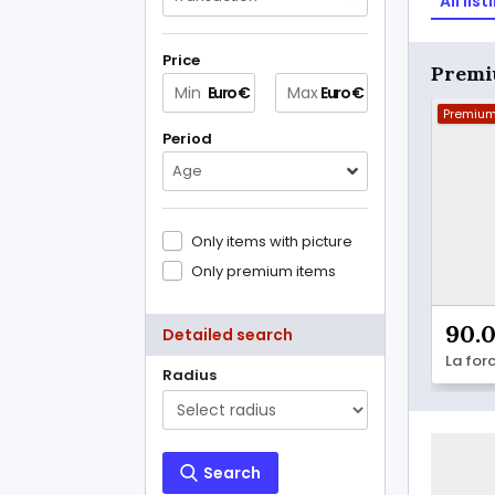
All list
Price
Premi
Euro €
Euro €
Premiu
Period
Age
Only items with picture
Only premium items
90.
Detailed search
Radius
Search