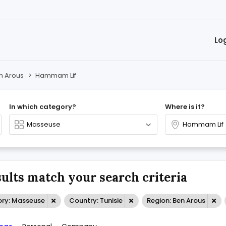
Lo
n Arous
>
Hammam Lif
In which category?
Where is it?
sults match your search criteria
ry: Masseuse
Country: Tunisie
Region: Ben Arous