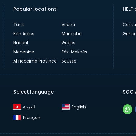
Popular locations
HELP
Tunis
Ariana
Conta
Ben Arous
Manouba
Gener
Nabeul
Gabes
Medenine
Fès-Meknès
Al Hoceïma Province
Sousse
Select language
SOCI
English‎
Français‎