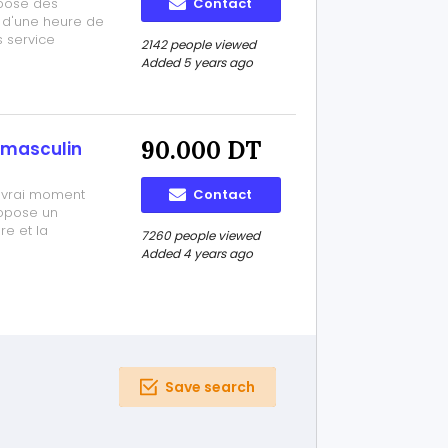
opose des
Contact
 d'une heure de
 service
2142 people viewed
tes tt
Added 5 years ago
90.000 DT
é masculin
n vrai moment
Contact
ropose un
e et la
7260 people viewed
 Californienne,
Added 4 years ago
 peine plus
.
Save search