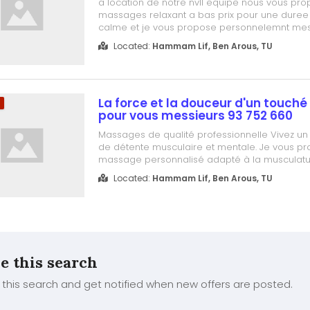
a location de notre nvll equipe nous vous pr
massages relaxant a bas prix pour une duree
calme et je vous propose personnelemnt mes
d'epilation au cire ou creme de tt corps vous e
Located:
Hammam Lif, Ben Arous, TU
bienvenus 27 028 709
La force et la douceur d'un touch
m
pour vous messieurs 93 752 660
Massages de qualité professionnelle Vivez u
de détente musculaire et mentale. Je vous p
massage personnalisé adapté à la musculatur
morphologie masculine. Basé sur les méthodes
Located:
Hammam Lif, Ben Arous, TU
des mouvements fluides et enveloppants ou à
fermes pour dénouer les tensions- et Suédois..
e this search
this search and get notified when new offers are posted.