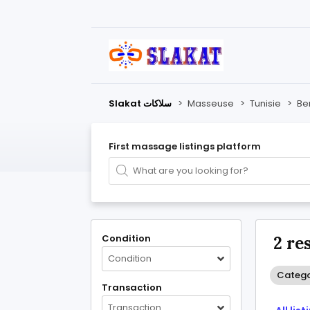
Slakat سلاكات
>
Masseuse
>
Tunisie
>
Be
First massage listings platform
Condition
2 re
Condition
Catego
Transaction
Transaction