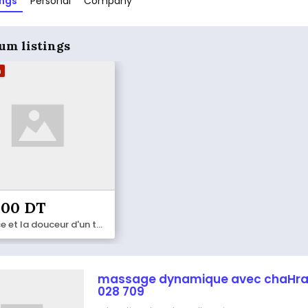
ings
Personal
Company
um listings
m
000 DT
La force et la douceur d'un touché masculin pour vous messieurs 93 752 660
massage dynamique avec chaHra
028 709