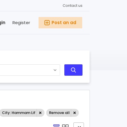
Contact us
gin
Register
Post an ad
City: Hammam Lif
Remove all