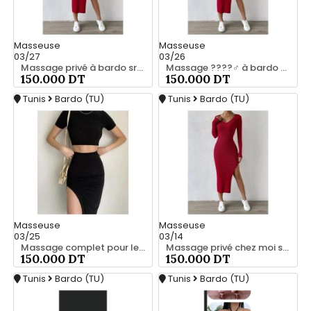
Masseuse
Masseuse
03/27
03/26
Massage privé à bardo srd 20466285
Massage ????‍♂️ à bardo srd chez moi 55066248
150.000 DT
150.000 DT
Tunis
Bardo (TU)
Tunis
Bardo (TU)
Masseuse
Masseuse
03/25
03/14
Massage complet pour les hommes srd 20466285
Massage privé chez moi srd 55066248
150.000 DT
150.000 DT
Tunis
Bardo (TU)
Tunis
Bardo (TU)