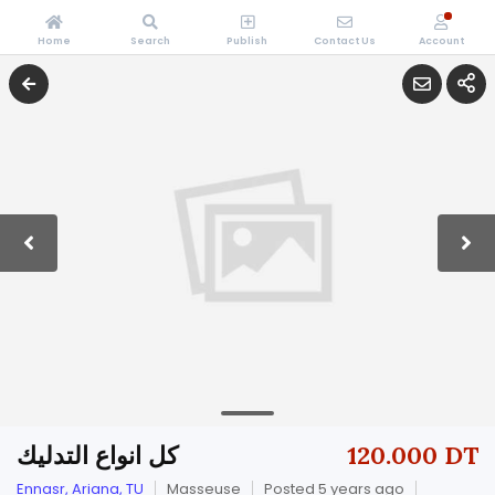
Home
Search
Publish
Contact Us
Account
كل انواع التدليك
120.000 DT
Ennasr, Ariana, TU
Masseuse
Posted 5 years ago