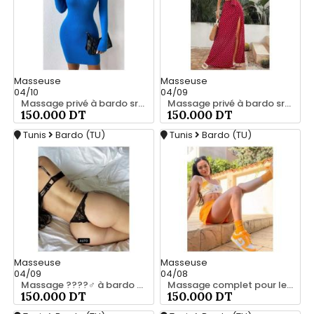
Masseuse
Masseuse
04/10
04/09
Massage privé à bardo srd chez moi 55066248
Massage privé à bardo srd 20466285
150.000 DT
150.000 DT
Tunis
Bardo (TU)
Tunis
Bardo (TU)
Masseuse
Masseuse
04/09
04/08
Massage ????‍♂️ à bardo srd chez moi privé 55066248
Massage complet pour les hommes srd chez moi à bardo 55066248
150.000 DT
150.000 DT