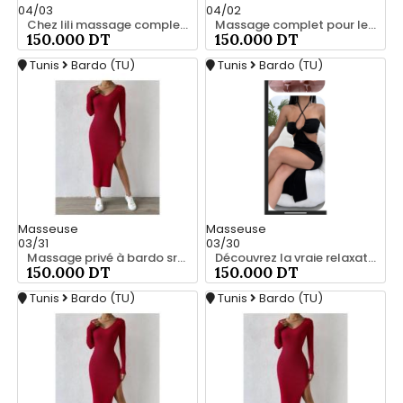
04/03
04/02
Chez lili massage complet a bardo srd 55066248
Massage complet pour les hommes srd 55066248
150.000 DT
150.000 DT
Tunis
Bardo (TU)
Tunis
Bardo (TU)
Masseuse
Masseuse
03/31
03/30
Massage privé à bardo srd 55066248
Découvrez la vraie relaxation pour les hommes srd à bardo 20466285
150.000 DT
150.000 DT
Tunis
Bardo (TU)
Tunis
Bardo (TU)