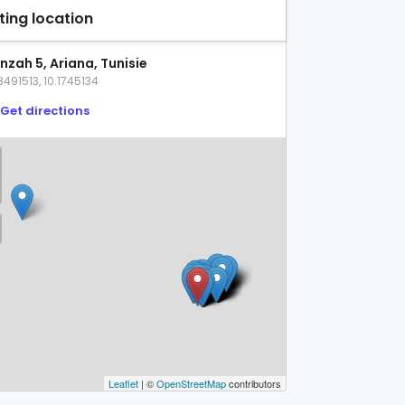
sting location
nzah 5, Ariana, Tunisie
8491513, 10.1745134
Get directions
Leaflet
| ©
OpenStreetMap
contributors