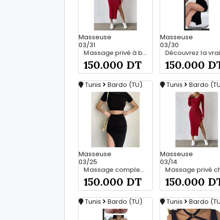
Masseuse
Masseuse
03/31
03/30
Massage privé à bardo srd 55066248
150.000 DT
150.000 D
Tunis
Bardo (TU)
Tunis
Bardo (T
Masseuse
Masseuse
03/25
03/14
Massage complet pour les hommes srd 20466285
150.000 DT
150.000 D
Tunis
Bardo (TU)
Tunis
Bardo (T