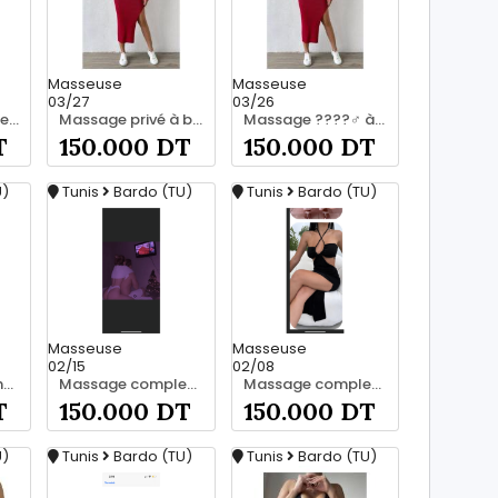
Masseuse
Masseuse
03/27
03/26
Découvrez la vraie relaxation pour les hommes srd à bardo 20466285
Massage privé à bardo srd 20466285
Massage ????‍♂️ à bardo srd chez moi 55066248
T
150.000 DT
150.000 DT
U)
Tunis
Bardo (TU)
Tunis
Bardo (TU)
Masseuse
Masseuse
02/15
02/08
Massage privé chez moi srd 55066248
Massage complet pour les hommes srd à bardo 55066248
Massage complet pour les hommes srd 55066248
T
150.000 DT
150.000 DT
U)
Tunis
Bardo (TU)
Tunis
Bardo (TU)