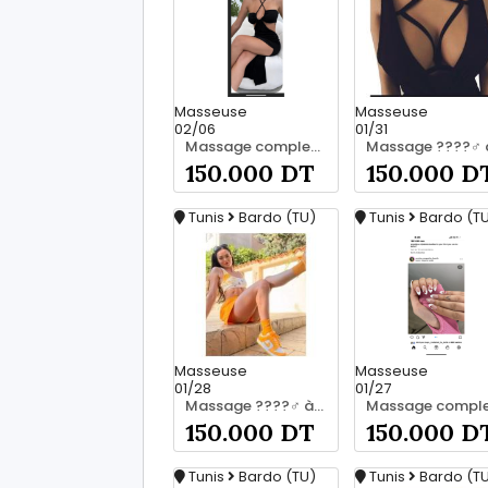
Masseuse
Masseuse
02/06
01/31
Massage complet pour les hommes srd chez moi 55066248
150.000 DT
150.000 D
Tunis
Bardo (TU)
Tunis
Bardo (T
Masseuse
Masseuse
01/28
01/27
Massage ????‍♂️ à bardo srd 20466285
150.000 DT
150.000 D
Tunis
Bardo (TU)
Tunis
Bardo (T