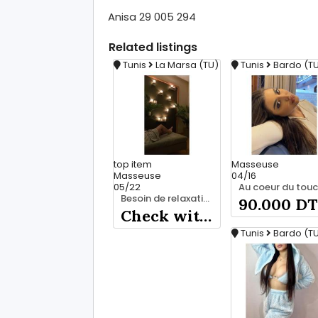
Anisa 29 005 294
Related
listings
Tunis
La Marsa (TU)
Tunis
Bardo (T
top
item
Masseuse
Masseuse
04/16
05/22
Besoin de relaxation de se vider la tête ? 28 635 347
90.000 DT
Check with seller
Tunis
Bardo (T