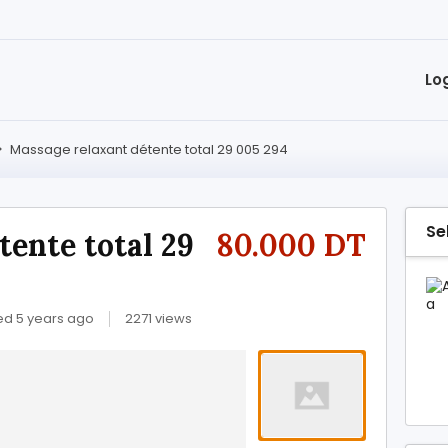
Lo
>
Massage relaxant détente total 29 005 294
Se
tente total 29
80.000 DT
ed 5 years ago
2271 views