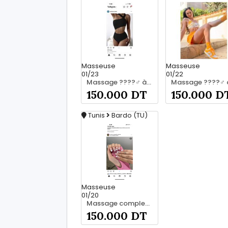
Masseuse
Masseuse
01/23
01/22
Massage ????‍♂️ à bardo srd 55066248
150.000 DT
150.000 D
Tunis
Bardo (TU)
Masseuse
01/20
Massage complet pour les hommes srd 20466285
150.000 DT