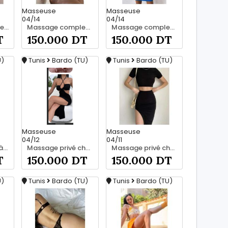
Masseuse
Masseuse
04/14
04/14
Découvrez la vraie relaxation pour les hommes srd à bardo 55066248
Massage complet pour les hommes srd à bardo
Massage complet pour les hommes srd à bardo 56066248
T
150.000 DT
150.000 DT
U)
Tunis
Bardo (TU)
Tunis
Bardo (TU)
Masseuse
Masseuse
04/12
04/11
Massage ????‍♂️ à bardo srd 20466285
Massage privé chez moi à bardo srd 20466285
Massage privé chez moi à bardo srd 20466285
T
150.000 DT
150.000 DT
U)
Tunis
Bardo (TU)
Tunis
Bardo (TU)