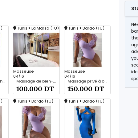
St
Nev
U)
Tunis
La Marsa (TU)
Tunis
Bardo (TU)
ba
the
agr
ad
you
sc
Masseuse
Masseuse
ide
04/16
04/16
sp
Au coeur du toucher 27 221 122
Massage de bien-être et confort 25 926 213
Massage privé à bardo srd 55066248
100.000 DT
150.000 DT
U)
Tunis
Bardo (TU)
Tunis
Bardo (TU)