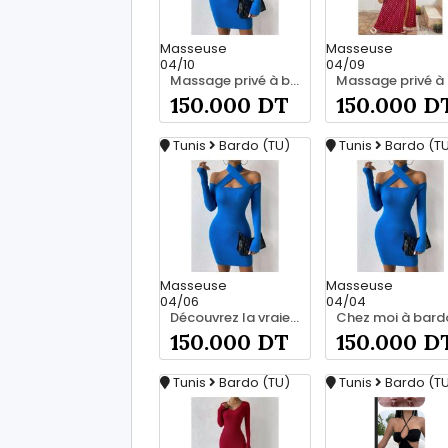
Masseuse
Masseuse
04/10
04/09
Massage privé à bardo srd chez moi 55066248
150.000 DT
150.000 D
Tunis
Bardo (TU)
Tunis
Bardo (T
Masseuse
Masseuse
04/06
04/04
Découvrez la vraie relaxation pour les hommes srd 20466285
150.000 DT
150.000 D
Tunis
Bardo (TU)
Tunis
Bardo (T