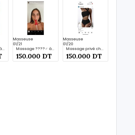
Masseuse
Masseuse
01/21
01/20
Massage ????‍♂️ à bardo srd 20466285
Massage ????‍♂️ à bardo srd 55066248
Massage privé chez moi à bardo55066248
T
150.000 DT
150.000 DT