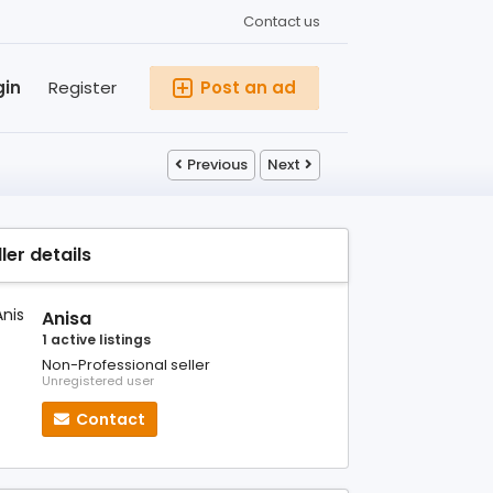
Contact us
gin
Register
Post an ad
Previous
Next
ller details
Anisa
1 active listings
Non-Professional seller
Unregistered user
Contact