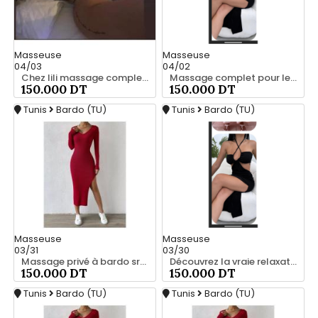
Masseuse
Masseuse
04/03
04/02
Chez lili massage complet a bardo srd 55066248
Massage complet pour les hommes srd 55066248
150.000 DT
150.000 DT
Tunis
Bardo (TU)
Tunis
Bardo (TU)
Masseuse
Masseuse
03/31
03/30
Massage privé à bardo srd 55066248
Découvrez la vraie relaxation pour les hommes srd à bardo 20466285
150.000 DT
150.000 DT
Tunis
Bardo (TU)
Tunis
Bardo (TU)