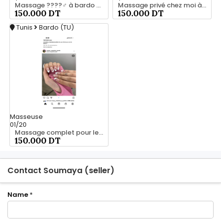
Massage ????‍♂️ à bardo srd 55066248
Massage privé chez moi à bardo55066248
150.000 DT
150.000 DT
Tunis
Bardo (TU)
Masseuse
01/20
Massage complet pour les hommes srd 20466285
150.000 DT
Contact Soumaya (seller)
Name
*