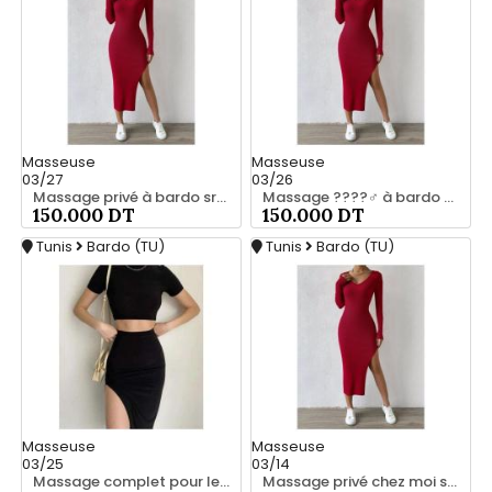
Masseuse
Masseuse
03/27
03/26
Massage privé à bardo srd 20466285
Massage ????‍♂️ à bardo srd chez moi 55066248
150.000 DT
150.000 DT
Tunis
Bardo (TU)
Tunis
Bardo (TU)
Masseuse
Masseuse
03/25
03/14
Massage complet pour les hommes srd 20466285
Massage privé chez moi srd 55066248