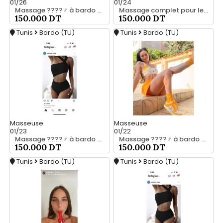
01/26
01/24
Massage ????‍♂️ à bardo srd chez moi 20466285
Massage complet pour les hommes srd a bardo 55066248
150.000 DT
150.000 DT
Tunis
Bardo (TU)
Tunis
Bardo (TU)
Masseuse
Masseuse
01/23
01/22
Massage ????‍♂️ à bardo srd 55066248
Massage ????‍♂️ à bardo srd 20466285
150.000 DT
150.000 DT
Tunis
Bardo (TU)
Tunis
Bardo (TU)