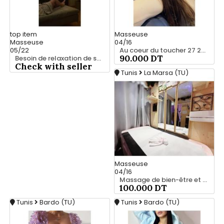
top
item
Masseuse
Masseuse
04/16
05/22
Au coeur du toucher 27 221 122
90.000 DT
Besoin de relaxation de se vider la tête ? 28 635 347
Check with seller
Tunis
La Marsa (TU)
Masseuse
04/16
Massage de bien-être et confort 25 926 213
100.000 DT
Tunis
Bardo (TU)
Tunis
Bardo (TU)