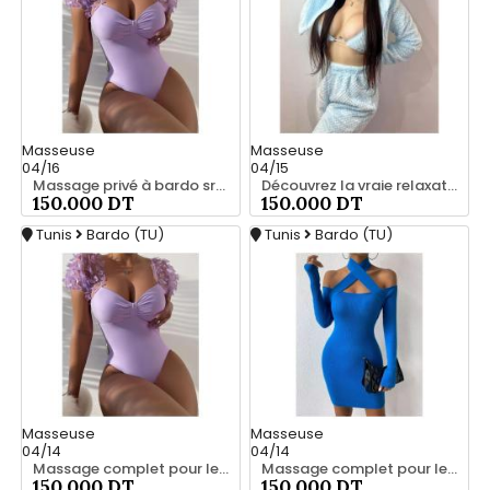
Masseuse
Masseuse
04/16
04/15
Massage privé à bardo srd 55066248
Découvrez la vraie relaxation pour les hommes srd à bardo 55066248
150.000 DT
150.000 DT
Tunis
Bardo (TU)
Tunis
Bardo (TU)
Masseuse
Masseuse
04/14
04/14
Massage complet pour les hommes srd à bardo
Massage complet pour les hommes srd à bardo 56066248
150.000 DT
150.000 DT