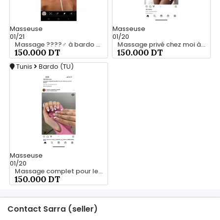
Masseuse
Masseuse
01/21
01/20
Massage ????‍♂️ à bardo srd 55066248
Massage privé chez moi à bardo55066248
150.000 DT
150.000 DT
Tunis
Bardo (TU)
Masseuse
01/20
Massage complet pour les hommes srd 20466285
150.000 DT
Contact Sarra (seller)