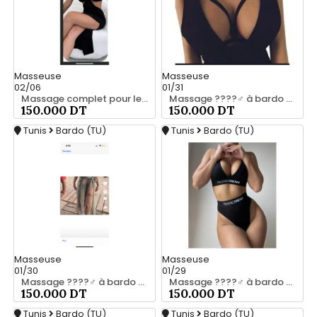
Masseuse
Masseuse
02/06
01/31
Massage complet pour les hommes srd chez moi 55066248
Massage ????‍♂️ à bardo srd 55066248
150.000 DT
150.000 DT
Tunis
Bardo (TU)
Tunis
Bardo (TU)
Masseuse
Masseuse
01/30
01/29
Massage ????‍♂️ à bardo srd 20466285
Massage ????‍♂️ à bardo srd chez moi 55066248
150.000 DT
150.000 DT
Tunis
Bardo (TU)
Tunis
Bardo (TU)