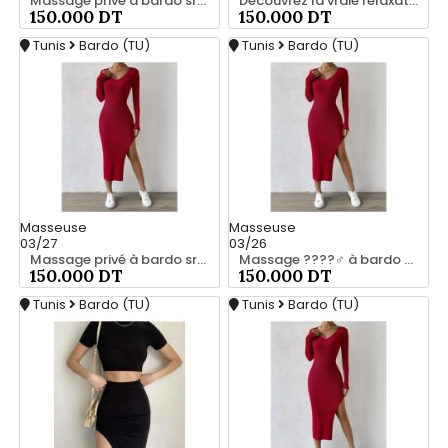
Massage privé à bardo srd 55066248
Découvrez la vraie relaxation pour les hommes srd à bardo 20466285
150.000 DT
150.000 DT
Tunis
Bardo (TU)
Tunis
Bardo (TU)
Masseuse
Masseuse
03/27
03/26
Massage privé à bardo srd 20466285
Massage ????‍♂️ à bardo srd chez moi 55066248
150.000 DT
150.000 DT
Tunis
Bardo (TU)
Tunis
Bardo (TU)