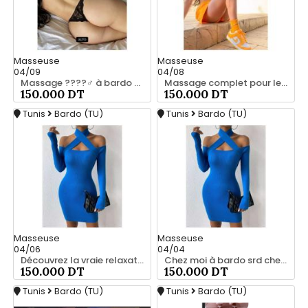
Masseuse
Masseuse
04/09
04/08
Massage ????‍♂️ à bardo srd chez moi privé 55066248
Massage complet pour les hommes srd chez moi à bardo 55066248
150.000 DT
150.000 DT
Tunis
Bardo (TU)
Tunis
Bardo (TU)
Masseuse
Masseuse
04/06
04/04
Découvrez la vraie relaxation pour les hommes srd 20466285
Chez moi à bardo srd chez moi 55066248
150.000 DT
150.000 DT
Tunis
Bardo (TU)
Tunis
Bardo (TU)