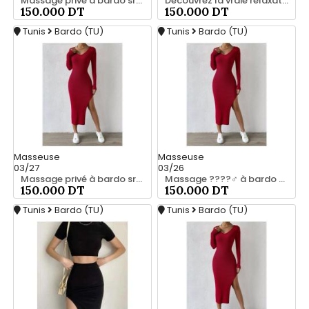
Massage privé à bardo srd 55066248
Découvrez la vraie relaxation pour les hommes srd à bardo 20466285
150.000 DT
150.000 DT
Tunis
Bardo (TU)
Tunis
Bardo (TU)
Masseuse
Masseuse
03/27
03/26
Massage privé à bardo srd 20466285
Massage ????‍♂️ à bardo srd chez moi 55066248
150.000 DT
150.000 DT
Tunis
Bardo (TU)
Tunis
Bardo (TU)