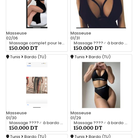
Masseuse
Masseuse
02/06
01/31
Massage complet pour les hommes srd chez moi 55066248
Massage ????‍♂️ à bardo srd 55066248
150.000 DT
150.000 DT
Tunis
Bardo (TU)
Tunis
Bardo (TU)
Masseuse
Masseuse
01/30
01/29
Massage ????‍♂️ à bardo srd 20466285
Massage ????‍♂️ à bardo srd chez moi 55066248
150.000 DT
150.000 DT
Tunis
Bardo (TU)
Tunis
Bardo (TU)