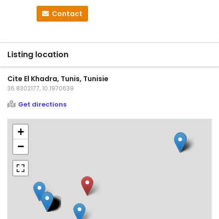
Contact
Listing location
Cite El Khadra, Tunis, Tunisie
36.8302177, 10.1970639
Get directions
+
−