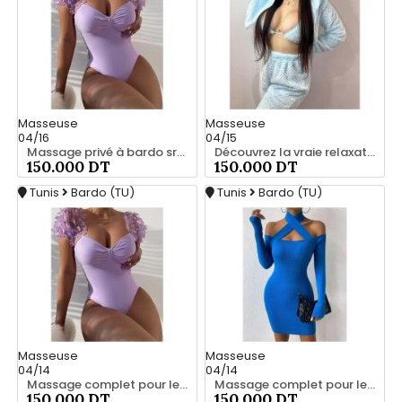
Masseuse
Masseuse
04/16
04/15
Massage privé à bardo srd 55066248
Découvrez la vraie relaxation pour les hommes srd à bardo 55066248
150.000 DT
150.000 DT
Tunis
Bardo (TU)
Tunis
Bardo (TU)
Masseuse
Masseuse
04/14
04/14
Massage complet pour les hommes srd à bardo
Massage complet pour les hommes srd à bardo 56066248
150.000 DT
150.000 DT