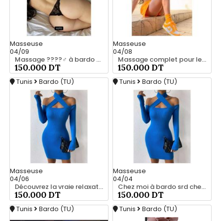
Masseuse
Masseuse
04/09
04/08
Massage ????‍♂️ à bardo srd chez moi privé 55066248
Massage complet pour les hommes srd chez moi à bardo 55066248
150.000 DT
150.000 DT
Tunis
Bardo (TU)
Tunis
Bardo (TU)
Masseuse
Masseuse
04/06
04/04
Découvrez la vraie relaxation pour les hommes srd 20466285
Chez moi à bardo srd chez moi 55066248
150.000 DT
150.000 DT
Tunis
Bardo (TU)
Tunis
Bardo (TU)