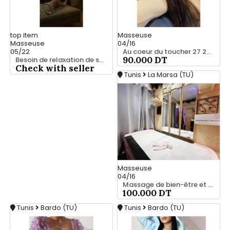
top
item
Masseuse
Masseuse
04/16
05/22
Au coeur du toucher 27 221 122
90.000 DT
Besoin de relaxation de se vider la tête ? 28 635 347
Check with seller
Tunis
La Marsa (TU)
Masseuse
04/16
Massage de bien-être et confort 25 926 213
100.000 DT
Tunis
Bardo (TU)
Tunis
Bardo (TU)