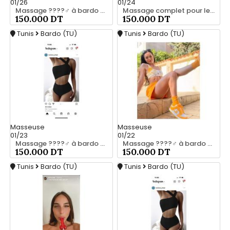
01/26
01/24
Massage ????‍♂️ à bardo srd chez moi 20466285
Massage complet pour les hommes srd a bardo 55066248
150.000 DT
150.000 DT
Tunis
Bardo (TU)
Tunis
Bardo (TU)
Masseuse
Masseuse
01/23
01/22
Massage ????‍♂️ à bardo srd 55066248
Massage ????‍♂️ à bardo srd 20466285
150.000 DT
150.000 DT
Tunis
Bardo (TU)
Tunis
Bardo (TU)