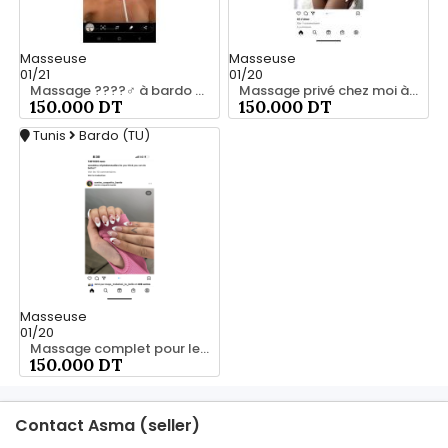
Masseuse
Masseuse
01/21
01/20
Massage ????‍♂️ à bardo srd 55066248
Massage privé chez moi à bardo55066248
150.000 DT
150.000 DT
Tunis
Bardo (TU)
Masseuse
01/20
Massage complet pour les hommes srd 20466285
150.000 DT
Contact Asma (seller)