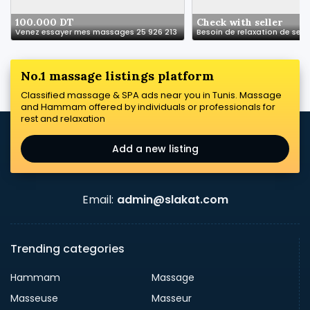
100.000 DT
Check with seller
Venez essayer mes massages 25 926 213
No.1 massage listings platform
Classified massage & SPA ads near you in Tunis. Massage
and Hammam offered by individuals or professionals for
rest and relaxation
Add a new listing
Email:
admin@slakat.com
Trending categories
Hammam
Massage
Masseuse
Masseur