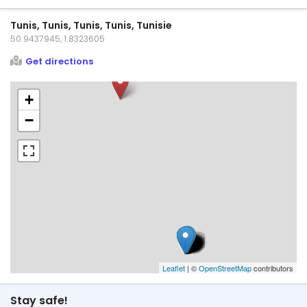
Tunis, Tunis, Tunis, Tunis, Tunisie
50.9437945, 1.8323605
Get directions
+
−
Leaflet
| ©
OpenStreetMap
contributors
Stay safe!