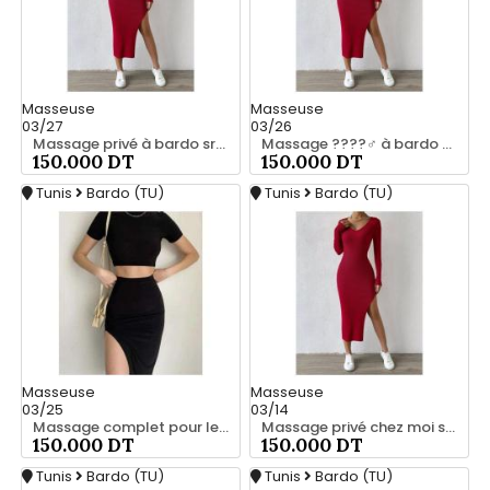
Masseuse
Masseuse
03/27
03/26
Massage privé à bardo srd 20466285
Massage ????‍♂️ à bardo srd chez moi 55066248
150.000 DT
150.000 DT
Tunis
Bardo (TU)
Tunis
Bardo (TU)
Masseuse
Masseuse
03/25
03/14
Massage complet pour les hommes srd 20466285
Massage privé chez moi srd 55066248
150.000 DT
150.000 DT
Tunis
Bardo (TU)
Tunis
Bardo (TU)