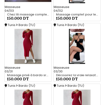
Masseuse
Masseuse
04/03
04/02
Chez lili massage complet a bardo srd 55066248
Massage complet pour les hommes srd 55066248
150.000 DT
150.000 DT
Tunis
Bardo (TU)
Tunis
Bardo (TU)
Masseuse
Masseuse
03/31
03/30
Massage privé à bardo srd 55066248
Découvrez la vraie relaxation pour les hommes srd à bardo 20466285
150.000 DT
150.000 DT
Tunis
Bardo (TU)
Tunis
Bardo (TU)