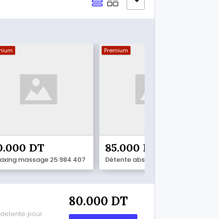
mium
Premium
0.000 DT
85.000 DT
laxing massage 25 984 407
Détente absolue 29 011 589
80.000 DT
 detente pour