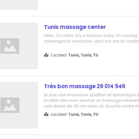
Tunis massage center
Hello, I’m nikita 22y.o tunisian trans, I’m serving 
massages to everyone.. don’t be shy to conta
Located:
Tunis, Tunis, TU
Très bon massage 29 014 546
je suis une masseuse qualifier et dynamique je
profiter des mes service un massage relaxant
une duree de 45 mn avec un douche avant et
endroit chic et calme et du musique anti stre
Located:
Tunis, Tunis, TU
Hammam disponible 29 014 546