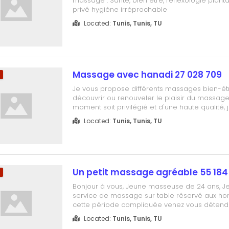
massage . Santé, bien être, réflexologie plant
privé hygiène irréprochable
Located:
Tunis, Tunis, TU
Massage avec hanadi 27 028 709
m
Je vous propose différents massages bien-êt
découvrir ou renouveler le plaisir du massage.
moment soit privilégié et d'une haute qualité,
de réservation quotidienne. Réservez vite cet
Located:
Tunis, Tunis, TU
d'attention, de détente absolue et d'évasion 
709
Un petit massage agréable 55 184
m
Bonjour à vous, Jeune masseuse de 24 ans, J
service de massage sur table réservé aux h
cette période compliquée venez vous détend
Dans le respect et dans le professionnalisme.
Located:
Tunis, Tunis, TU
massage californien, suédois, tantrique etc ..