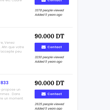
aire etc Cadre
Contact
3378 people viewed
Added 5 years ago
90.000 DT
re, Venez
 Afin que votre
Contact
 j'accepte peu
te parenthèse
3230 people viewed
Hanadi 27 028
Added 5 years ago
90.000 DT
 833
e propose un
ommes . Dans
Contact
re un moment.
 Propositions de
2625 people viewed
 Nous pouvons
Added 5 years ago