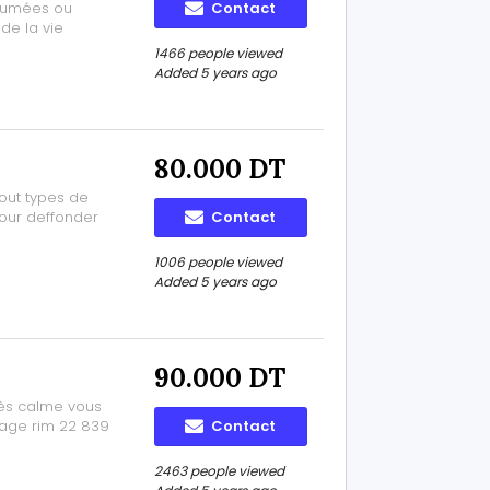
rfumées ou
Contact
de la vie
our un moment
1466 people viewed
ar téléphone 27
Added 5 years ago
80.000 DT
out types de
our deffonder
Contact
1006 people viewed
Added 5 years ago
90.000 DT
ès calme vous
sage rim 22 839
Contact
2463 people viewed