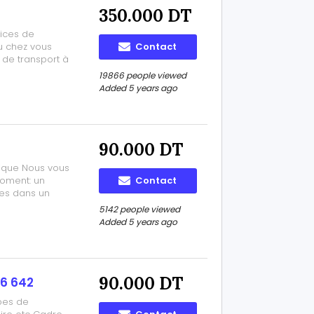
350.000 DT
vices de
u chez vous
Contact
 de transport à
ments
19866 people viewed
ur vous sortir
Added 5 years ago
90.000 DT
tique Nous vous
moment: un
Contact
es dans un
r avoir un
5142 people viewed
Added 5 years ago
90.000 DT
6 642
pes de