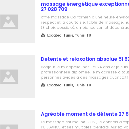
massage énergétique exceptionnel
27 028 709
offre massage Californien d'une heure enviro
respect et la courtoisie. Table de massage, 
(3 choix possible), ambiance zen et décontrac
bonne humeur. Possibilité de se rencontrer a
Located:
Tunis, Tunis, TU
un endroit neutre pour discuter de tout cela. 
709
Detente et relaxation absolue 51 6
Bonjour je m appelle ines j ai 24 ans et je su
professionnelle diplomee. je m adresse a tout
personnes avides a des massages quantitatifs et
je vous invite a gouter a mes merveilleux et 
Located:
Tunis, Tunis, TU
alors, venez vite decouvrir un univers fanstati
ou regne le calme, la se...
Agréable moment de détente 27 8
Le massage est ma PASSION ; je connais d'ex
PUISSANCE et ses multiples bienfaits. Auriez-v