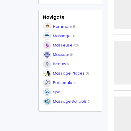
Navigate
Hammam
18
Massage
688
Masseuse
425
Masseur
114
Beauty
6
Massage Places
65
Personals
16
Spa
0
Massage Schools
2