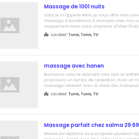
Massage de 1001 nuits
Salut je m'appelle Mimi, je vous offre mes ser
massage d'excellence à domicile chez moi o
uniquement dans votre chambre d'hôtel (frais
la charge du client) Je vous garantie des mo
Located:
Tunis, Tunis, TU
exceptionnels très intenses avec folie et ce po
de votre routine. Je vous assure de que...
massage avec hanen
Bienvenus chez le diamant rose soin et esthé
proposons un temps de relaxation, avoir un 
massage relaxant avec le choix des masseus
cadre sécurisé et calme Contacter hanen pou
Located:
Tunis, Tunis, TU
rendez vs 24 984 482
Massage parfait chez salma 29 69
Masseuse diplôme vous propose plusieurs ty