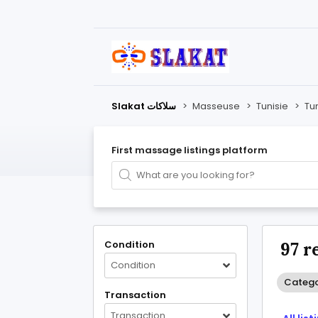
Slakat سلاكات
>
Masseuse
>
Tunisie
>
Tu
First massage listings platform
Condition
97 r
Condition
Catego
Transaction
Transaction