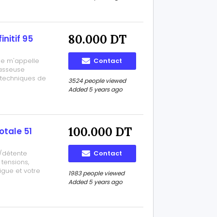
80.000 DT
nitif 95
Je m'appelle
Contact
masseuse
s techniques de
3524 people viewed
thaïlandais et
Added 5 years ago
ccueillir dans
100.000 DT
tale 51
/détente
Contact
 tensions,
igue et votre
1983 people viewed
ie. - tout
Added 5 years ago
t et non