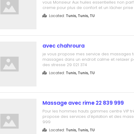
vous Monsieur Aux huiles essentielles non pa
creme pour plus de confort et un lâcher prise 
quotidienne agitee. Classique ou motivant p
Located:
Tunis, Tunis, TU
d'évasion et de plaisir. Contact uniquement p
221 122
avec chahroura
je vous propose mes service des massages t
massages dans un endroit calme et relaxer p
des stresse 29 021 374
Located:
Tunis, Tunis, TU
Massage avec rime 22 839 999
Pour les hommes hauts gammes centre VIP tr
propose des services d'épilation et des mas
999
Located:
Tunis, Tunis, TU