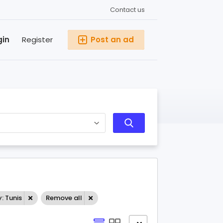
Contact us
gin
Register
Post an ad
y: Tunis
Remove all