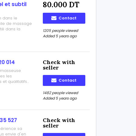
80.000 DT
 et subtil
n dans le
Contact
huile de massage
té dans la
1205 people viewed
u préalable dans
Added 5 years ago
Salma. 27 028
20 014
Check with
seller
is masseuse
es les
Contact
 qualitatifs...
doux massages.
que et utopique
1482 people viewed
Added 5 years ago
35 527
Check with
seller
périence sa
ous envie d'en