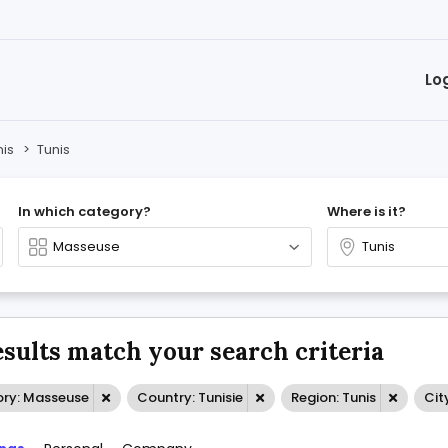
Lo
nis
>
Tunis
In which category?
Where is it?
esults match your search criteria
ry: Masseuse
Country: Tunisie
Region: Tunis
Cit