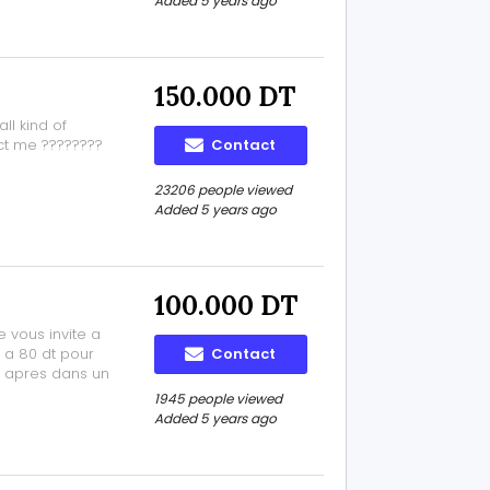
Added 5 years ago
150.000 DT
all kind of
ct me ????????
Contact
23206 people viewed
Added 5 years ago
100.000 DT
 vous invite a
 a 80 dt pour
Contact
 apres dans un
sse et douce
1945 people viewed
Added 5 years ago