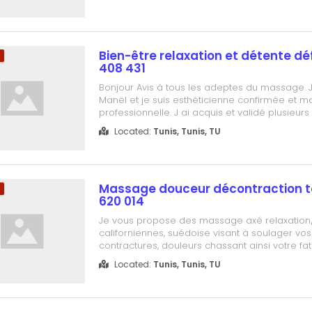
échanger par téléphone avant la...
Bien-être relaxation et détente défi
m
408 431
Bonjour Avis à tous les adeptes du massage. 
Manël et je suis esthéticienne confirmée et 
professionnelle. J ai acquis et validé plusieur
massages tels que le californien le chinois le 
Located:
Tunis, Tunis, TU
encore bien d autres Je serais ravie de vous a
mon cocooning où règne s...
Massage douceur décontraction to
m
620 014
Je vous propose des massage axé relaxation
californiennes, suédoise visant à soulager vos
contractures, douleurs chassant ainsi votre fat
stress tension, c'est un renouvellement d'énerg
Located:
Tunis, Tunis, TU
message irrespectueux ou à caractère dévian
approprié seront sans réponses. Par avanc...