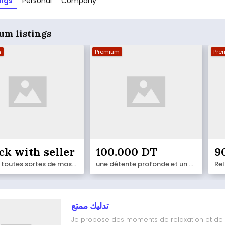
ings
Personal
Company
um listings
m
Premium
Pre
ck with seller
100.000 DT
9
Je fais toutes sortes de massages 29 007 598
une détente profonde et un vrai voyage des sens 25 388 348
Re
تدليك ممتع
Je propose des moments de relaxation et de