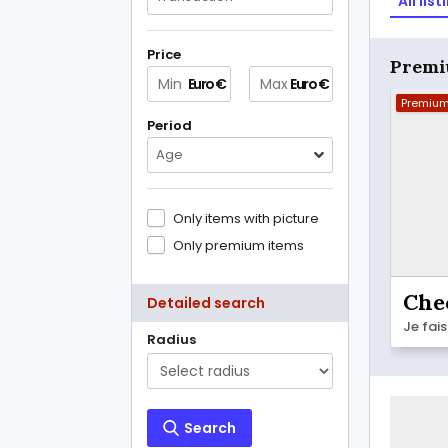
All list
Price
Premi
Euro €
Euro €
Premiu
Period
Age
Only items with picture
Only premium items
Che
Detailed search
Radius
Search