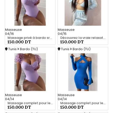
Masseuse
Masseuse
04/16
04/15
Massage privé à bardo srd 55066248
Découvrez la vraie relaxation pour les hommes srd à bardo 55066248
150.000 DT
150.000 DT
Tunis
Bardo (TU)
Tunis
Bardo (TU)
Masseuse
Masseuse
04/14
04/14
Massage complet pour les hommes srd à bardo
Massage complet pour les hommes srd à bardo 56066248
150.000 DT
150.000 DT