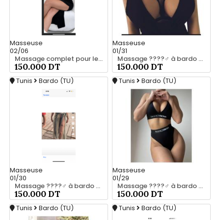
Masseuse
Masseuse
02/06
01/31
Massage complet pour les hommes srd chez moi 55066248
Massage ????‍♂️ à bardo srd 55066248
150.000 DT
150.000 DT
Tunis
Bardo (TU)
Tunis
Bardo (TU)
Masseuse
Masseuse
01/30
01/29
Massage ????‍♂️ à bardo srd 20466285
Massage ????‍♂️ à bardo srd chez moi 55066248
150.000 DT
150.000 DT
Tunis
Bardo (TU)
Tunis
Bardo (TU)