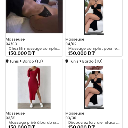
Masseuse
Masseuse
04/03
04/02
Chez lili massage complet a bardo srd 55066248
Massage complet pour les hommes srd 55066248
150.000 DT
150.000 DT
Tunis
Bardo (TU)
Tunis
Bardo (TU)
Masseuse
Masseuse
03/31
03/30
Massage privé à bardo srd 55066248
Découvrez la vraie relaxation pour les hommes srd à bardo 20466285
150.000 DT
150.000 DT