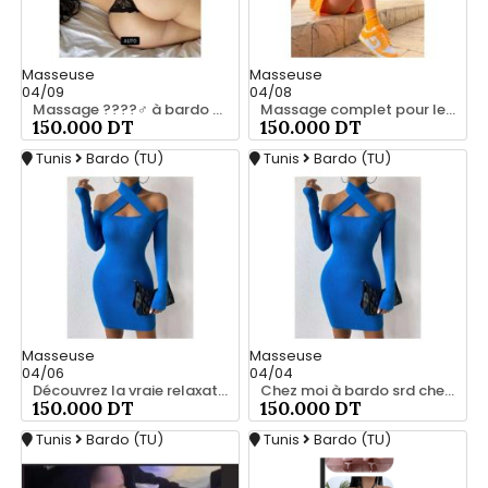
Masseuse
Masseuse
04/09
04/08
Massage ????‍♂️ à bardo srd chez moi privé 55066248
Massage complet pour les hommes srd chez moi à bardo 55066248
150.000 DT
150.000 DT
Tunis
Bardo (TU)
Tunis
Bardo (TU)
Masseuse
Masseuse
04/06
04/04
Découvrez la vraie relaxation pour les hommes srd 20466285
Chez moi à bardo srd chez moi 55066248
150.000 DT
150.000 DT
Tunis
Bardo (TU)
Tunis
Bardo (TU)