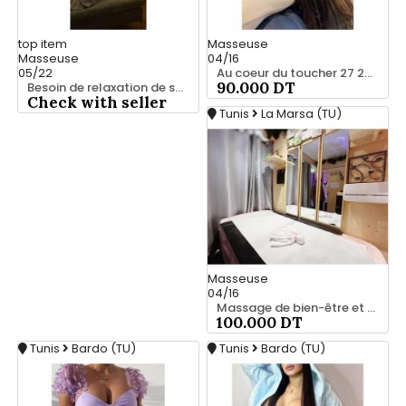
top
item
Masseuse
Masseuse
04/16
05/22
Au coeur du toucher 27 221 122
90.000 DT
Besoin de relaxation de se vider la tête ? 28 635 347
Check with seller
Tunis
La Marsa (TU)
Masseuse
04/16
Massage de bien-être et confort 25 926 213
100.000 DT
Tunis
Bardo (TU)
Tunis
Bardo (TU)