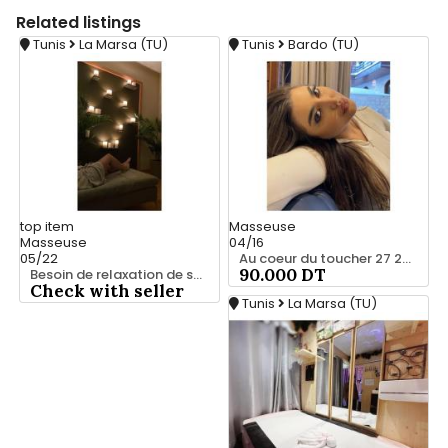
Related
listings
Tunis
La Marsa (TU)
Tunis
Bardo (TU)
top
item
Masseuse
Masseuse
04/16
05/22
Au coeur du toucher 27 221 122
90.000 DT
Besoin de relaxation de se vider la tête ? 28 635 347
Check with seller
Tunis
La Marsa (TU)