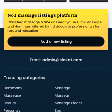
No.1 massage listings platform
Classified massage & SPA ads near you in Tunis. Massage
and Hammam offered by individuals or professionals for
rest and relaxation
Add a new listing
Email:
admin@slakat.com
Trending categories
Hammam
Massage
Masseuse
Masseur
Beauty
Massage Places
Personals
Spa