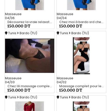
Masseuse
Masseuse
04/06
04/04
Découvrez la vraie relaxation pour les hommes srd 20466285
Chez moi à bardo srd chez moi 55066248
150.000 DT
150.000 DT
Tunis
Bardo (TU)
Tunis
Bardo (TU)
Masseuse
Masseuse
04/03
04/02
Chez lili massage complet a bardo srd 55066248
Massage complet pour les hommes srd 55066248
150.000 DT
150.000 DT
Tunis
Bardo (TU)
Tunis
Bardo (TU)