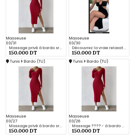
Masseuse
Masseuse
03/31
03/30
Massage privé à bardo srd 55066248
Découvrez la vraie relaxation pour les hommes srd à bardo 20466285
150.000 DT
150.000 DT
Tunis
Bardo (TU)
Tunis
Bardo (TU)
Masseuse
Masseuse
03/27
03/26
Massage privé à bardo srd 20466285
Massage ????‍♂️ à bardo srd chez moi 55066248
150.000 DT
150.000 DT