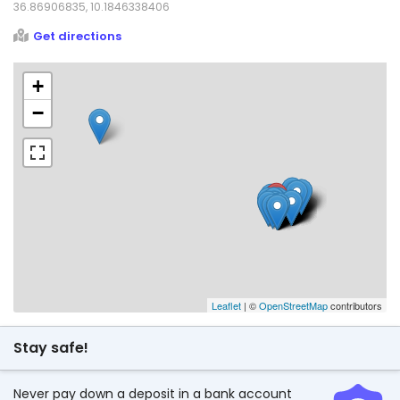
36.86906835, 10.1846338406
Get directions
+
−
Leaflet
| ©
OpenStreetMap
contributors
Stay safe!
Never pay down a deposit in a bank account