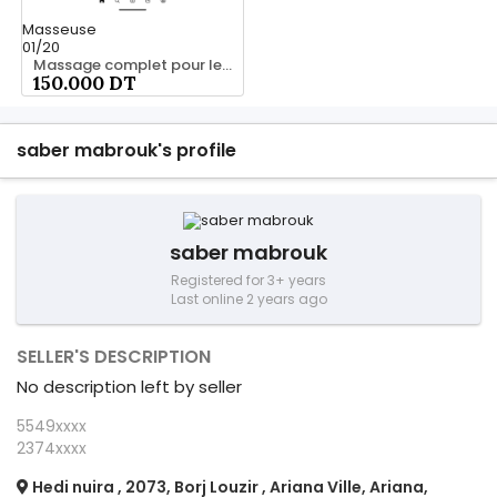
Masseuse
01/20
Massage complet pour les hommes srd 20466285
150.000 DT
saber mabrouk's profile
saber mabrouk
Registered for 3+ years
Last online 2 years ago
SELLER'S DESCRIPTION
No description left by seller
5549xxxx
2374xxxx
Hedi nuira , 2073, Borj Louzir , Ariana Ville, Ariana,